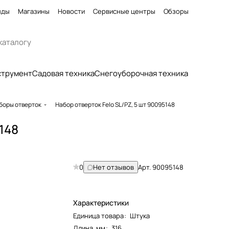
нды
Магазины
Новости
Сервисные центры
Обзоры
струмент
Садовая техника
Снегоуборочная техника
боры отверток
Набор отверток Felo SL/PZ, 5 шт 90095148
148
0
Нет отзывов
Арт.
90095148
Характеристики
Единица товара
:
Штука
Длина, мм
:
316