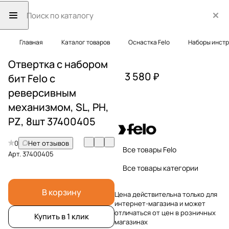
Главная
Каталог товаров
Оснастка Felo
Наборы инст
Отвертка с набором
3 580 ₽
бит Felo с
реверсивным
механизмом, SL, PH,
PZ, 8шт 37400405
0
Нет отзывов
Все товары Felo
Арт.
37400405
Все товары категории
В корзину
Цена действительна только для
интернет-магазина и может
отличаться от цен в розничных
Купить в 1 клик
магазинах