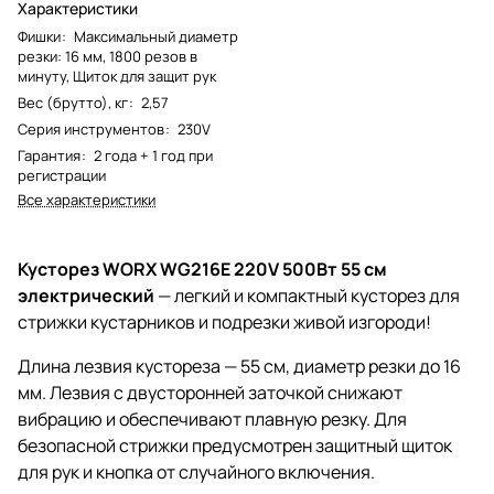
Характеристики
Фишки
:
Максимальный диаметр
резки: 16 мм, 1800 резов в
минуту, Щиток для защит рук
Вес (брутто), кг
:
2,57
Серия инструментов
:
230V
Гарантия
:
2 года + 1 год при
регистрации
Все характеристики
Кусторез WORX WG216E 220V 500Вт 55 см
электрический
— легкий и компактный кусторез для
стрижки кустарников и подрезки живой изгороди!
Длина лезвия кустореза — 55 см, диаметр резки до 16
мм. Лезвия с двусторонней заточкой снижают
вибрацию и обеспечивают плавную резку. Для
безопасной стрижки предусмотрен защитный щиток
для рук и кнопка от случайного включения.