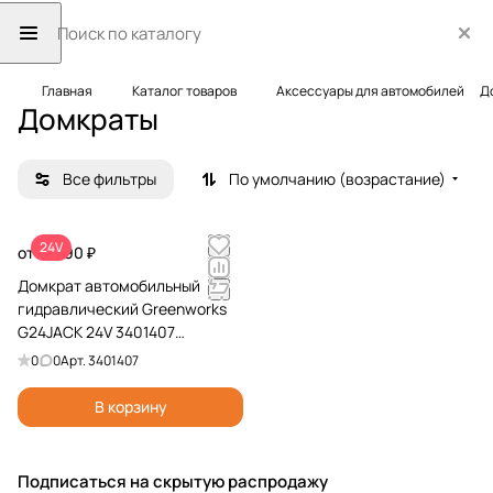
Главная
Каталог товаров
Аксессуары для автомобилей
Д
Домкраты
Все фильтры
По умолчанию (возрастание)
24V
от 11 990 ₽
Домкрат автомобильный
гидравлический Greenworks
G24JACK 24V 3401407
аккумуляторный
0
0
Арт.
3401407
В корзину
Подписаться
на скрытую распродажу