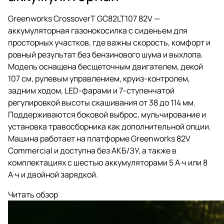
Greenworks CrossoverT GC82LT107 82V —
аккумуляторная газонокосилка с сиденьем для
просторных участков, где важны скорость, комфорт и
ровный результат без бензинового шума и выхлопа.
Модель оснащена бесщеточным двигателем, декой
107 см, рулевым управлением, круиз-контролем,
задним ходом, LED-фарами и 7-ступенчатой
регулировкой высоты скашивания от 38 до 114 мм.
Поддерживаются боковой выброс, мульчирование и
установка травосборника как дополнительной опции.
Машина работает на платформе Greenworks 82V
Commercial и доступна без АКБ/ЗУ, а также в
комплектациях с шестью аккумуляторами 5 А·ч или 8
А·ч и двойной зарядкой.
Читать обзор