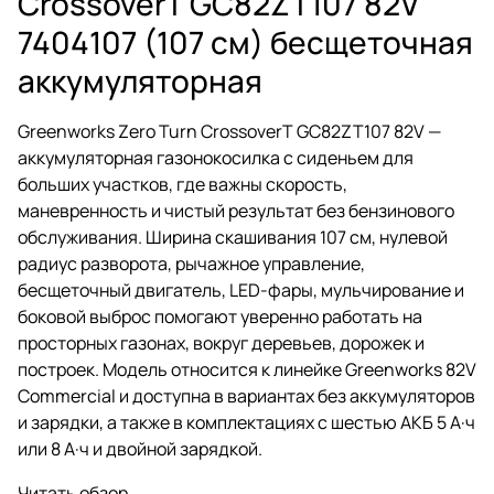
CrossoverT GC82ZT107 82V
7404107 (107 см) бесщеточная
аккумуляторная
Greenworks Zero Turn CrossoverT GC82ZT107 82V —
аккумуляторная газонокосилка с сиденьем для
больших участков, где важны скорость,
маневренность и чистый результат без бензинового
обслуживания. Ширина скашивания 107 см, нулевой
радиус разворота, рычажное управление,
бесщеточный двигатель, LED-фары, мульчирование и
боковой выброс помогают уверенно работать на
просторных газонах, вокруг деревьев, дорожек и
построек. Модель относится к линейке Greenworks 82V
Commercial и доступна в вариантах без аккумуляторов
и зарядки, а также в комплектациях с шестью АКБ 5 А·ч
или 8 А·ч и двойной зарядкой.
Читать обзор