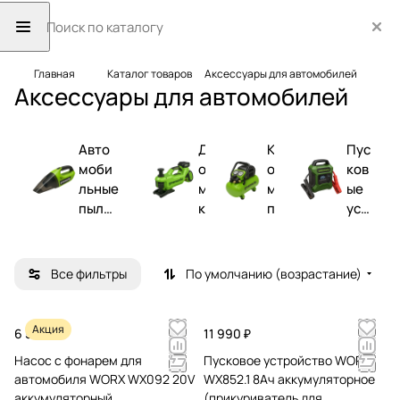
Главная
Каталог товаров
Аксессуары для автомобилей
Аксессуары для автомобилей
Авто
Д
К
Пус
моби
о
о
ков
льные
м
м
ые
пылес
к
п
уст
осы
р
р
рой
а
е
ств
т
с
а
Все фильтры
По умолчанию (возрастание)
ы
с
о
р
Акция
6 590 ₽
11 990 ₽
ы
Насос с фонарем для
Пусковое устройство WORX
автомобиля WORX WX092 20V
WX852.1 8Ач аккумуляторное
аккумуляторный
(прикуриватель для