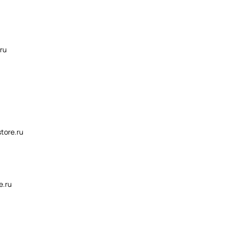
ru
tore.ru
e.ru