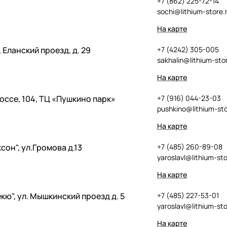
+7 (862) 225-72-14
sochi@lithium-store.
На карте
 Еланский проезд, д. 29
+7 (4242) 305-005
sakhalin@lithium-sto
На карте
оссе, 104, ТЦ «Пушкино парк»
+7 (916) 044-23-03
pushkino@lithium-sto
На карте
ксон", ул.Громова д.13
+7 (485) 260-89-08
yaroslavl@lithium-sto
На карте
кю", ул. Мышкинский проезд д. 5
+7 (485) 227-53-01
yaroslavl@lithium-sto
На карте