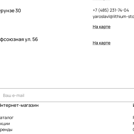
Фрунзе 30
+7 (485) 231-74-04
yaroslavl@lithium-sto
На карте
офсоюзная ул. 56
На карте
Интернет-магазин
аталог
Акции
Бренды