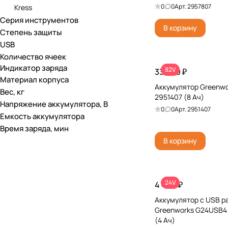
0
0
Арт.
2957807
Kress
Серия инструментов
В корзину
Степень защиты
USB
Количество ячеек
Индикатор заряда
82V
33 990 ₽
Материал корпуса
Аккумулятор Greenwo
Вес, кг
2951407 (8 Ач)
Напряжение аккумулятора, В
0
0
Арт.
2951407
Емкость аккумулятора
Время заряда, мин
В корзину
24V
4 490 ₽
Аккумулятор с USB 
Greenworks G24USB4
(4 Ач)