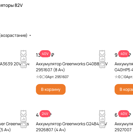
яторы 82V
(возрастание)
40V
40V
13 990 ₽
9 990 ₽
A3639 20V 2Ач
Аккумулятор Greenworks G40B8 40V
Аккумуля
2951607 (8 Ач)
G40HP5 4
0
0
Арт.
2951607
0
0
Арт
В корзину
В корз
24V
40V
4 491 ₽
6 990 ₽
wer Greenworks
Аккумулятор Greenworks G24B4 24V
Аккумуля
(5 Ач)
2926807 (4 Ач)
2927007 