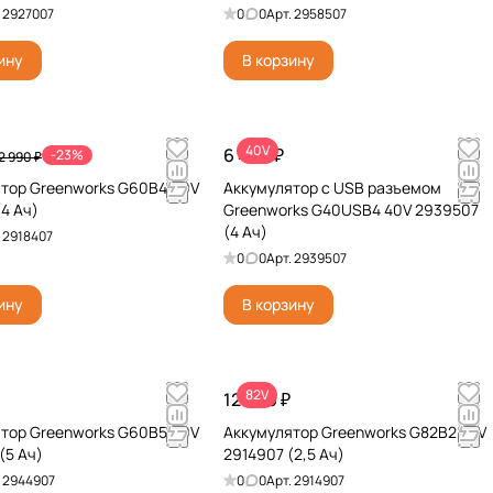
.
2927007
0
0
Арт.
2958507
ину
В корзину
40V
6 490 ₽
-23%
2 990 ₽
тор Greenworks G60B4 60V
Аккумулятор с USB разъемом
(4 Ач)
Greenworks G40USB4 40V 2939507
(4 Ач)
.
2918407
0
0
Арт.
2939507
ину
В корзину
82V
12 990 ₽
тор Greenworks G60B5 60V
Аккумулятор Greenworks G82B2 82V
(5 Ач)
2914907 (2,5 Ач)
.
2944907
0
0
Арт.
2914907