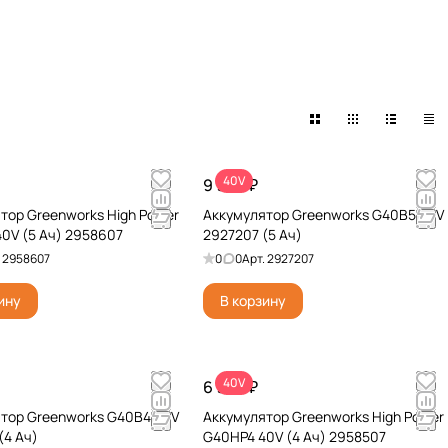
40V
9 990 ₽
тор Greenworks High Power
Аккумулятор Greenworks G40B5 40V
0V (5 Ач) 2958607
2927207 (5 Ач)
.
2958607
0
0
Арт.
2927207
ину
В корзину
40V
6 990 ₽
тор Greenworks G40B4 40V
Аккумулятор Greenworks High Power
(4 Ач)
G40HP4 40V (4 Ач) 2958507