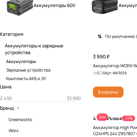
Аккумуляторы 60V
Аккумул
Категория
По умолчанию 
Аккумуляторы и зарядные
устройства
3 990 ₽
Аккумуляторы
Аккумулятор WORX W
Зарядные устройства
0
0
Арт.
WA3639
Комплекты АКБ и ЗУ
Цена
В корзину
Бренд
?
24V
4 990 ₽
-17%
5 990 ₽
Greenworks
Аккумулятор High Po
Worx
G24HP5 24V 2957807 