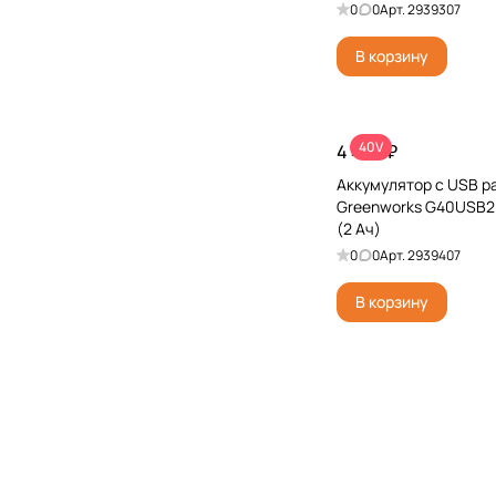
0
0
Арт.
2939307
В корзину
40V
4 490 ₽
Аккумулятор с USB 
Greenworks G40USB2
(2 Ач)
0
0
Арт.
2939407
В корзину