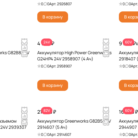
0
0
Арт.
2926807
0
0
Арт
В корзину
В корз
24V
60V
4 990 ₽
9 990 ₽
1
rks G82B8 82V
Аккумулятор High Power Greenworks
Аккумуля
G24HP4 24V 2958907 (4 Ач)
2918407 
0
0
Арт.
2958907
0
0
Арт
В корзину
В корз
82V
60V
21 990 ₽
16 990 ₽
разъемом
Аккумулятор Greenworks G82B5 82V
Аккумуля
 24V 2939307
2914607 (5 Ач)
2944907 
0
0
Арт.
2914607
0
0
Арт