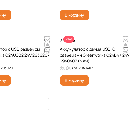
ину
В корзину
24V
7 990 ₽
тор с USB разъемом
Аккумулятор с двумя USB-C
ks G24USB2 24V 2939207
разъемами Greenworks G24B4+ 24V
2940407 (4 Ач)
.
2939207
0
0
Арт.
2940407
ину
В корзину