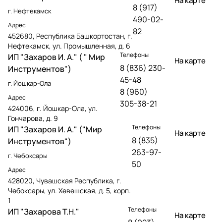
На карте
8 (917)
г. Нефтекамск
490-02-
Адрес
82
452680, Республика Башкортостан, г.
Нефтекамск, ул. Промышленная, д. 6
Телефоны
ИП "Захаров И. А." ( " Мир
На карте
8 (836) 230-
Инструментов")
45-48
г. Йошкар-Ола
8 (960)
Адрес
305-38-21
424006, г. Йошкар-Ола, ул.
Гончарова, д. 9
Телефоны
ИП "Захаров И. А." ("Мир
На карте
8 (835)
Инструментов")
263-97-
г. Чебоксары
50
Адрес
428020, Чувашская Республика, г.
Чебоксары, ул. Хевешская, д. 5, корп.
1
Телефоны
ИП "Захарова Т.Н."
На карте