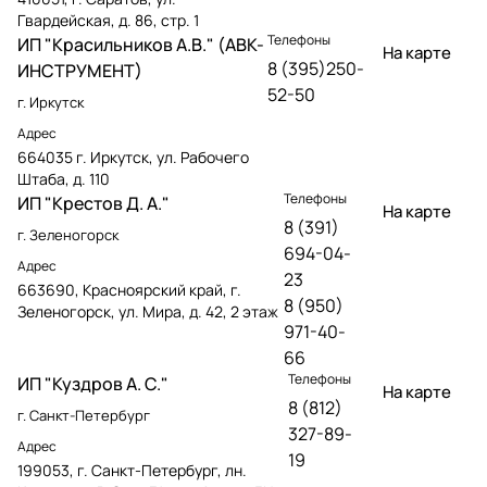
Гвардейская, д. 86, стр. 1
Телефоны
ИП "Красильников А.В." (АВК-
На карте
8 (395)250-
ИНСТРУМЕНТ)
52-50
г. Иркутск
Адрес
664035 г. Иркутск, ул. Рабочего
Штаба, д. 110
Телефоны
ИП "Крестов Д. А."
На карте
8 (391)
г. Зеленогорск
694-04-
Адрес
23
663690, Красноярский край, г.
8 (950)
Зеленогорск, ул. Мира, д. 42, 2 этаж
971-40-
66
Телефоны
ИП "Куздров А. С."
На карте
8 (812)
г. Санкт-Петербург
327-89-
Адрес
19
199053, г. Санкт-Петербург, лн.