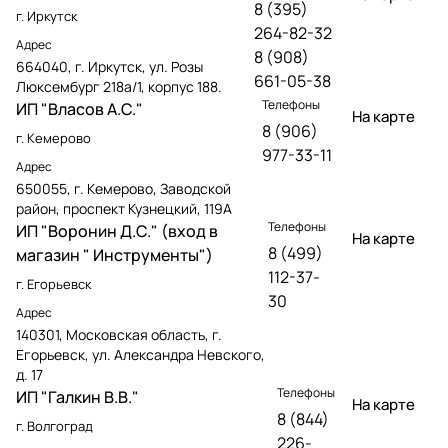
8 (395)
г. Иркутск
264-82-32
Адрес
8 (908)
664040, г. Иркутск, ул. Розы
661-05-38
Люксембург 218а/1, корпус 188.
Телефоны
ИП "Власов А.С."
На карте
8 (906)
г. Кемерово
977-33-11
Адрес
650055, г. Кемерово, Заводской
район, проспект Кузнецкий, 119А
Телефоны
ИП "Воронин Д.С." (вход в
На карте
8 (499)
магазин " Инструменты")
112-37-
г. Егорьевск
30
Адрес
140301, Московская область, г.
Егорьевск, ул. Александра Невского,
д. 17
Телефоны
ИП "Галкин В.В."
На карте
8 (844)
г. Волгоград
226-