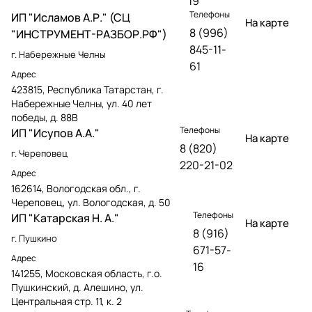
19
Телефоны
ИП "Исламов А.Р." (СЦ
На карте
8 (996)
"ИНСТРУМЕНТ-РАЗБОР.РФ")
845-11-
г. Набережные Челны
61
Адрес
423815, Республика Татарстан, г.
Набережные Челны, ул. 40 лет
победы, д. 88В
Телефоны
ИП "Исупов А.А."
На карте
8 (820)
г. Череповец
220-21-02
Адрес
162614, Вологодская обл., г.
Череповец, ул. Вологодская, д. 50
Телефоны
ИП "Катарская Н. А."
На карте
8 (916)
г. Пушкино
671-57-
Адрес
16
141255, Московская область, г.о.
Пушкинский, д. Алешино, ул.
Центральная стр. 11, к. 2