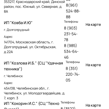
353217, Краснодарский край, Динской
8(961)
район, пос. Южный, ул. Северная, д.
524-88-
8А
88
Телефоны
ИП "Ковба И.Ю"
На карте
8 (903)
г. Долгопрудный
231-54-
Адрес
78
141704, Московская область, г.
8 (985)
Долгопрудный, ул. Октябрьская,
534-64-
д.22А
46
Телефоны
ИП "Козлова И.Б." (СЦ "Удачная
На карте
8 (351)
техника")
220-74-
г. Челябинск
05
Адрес
454138, Челябинская обл., г.
Челябинск, ул. Молодогвардейцев, д.
7, корп. 3
Телефоны
ИП "Кокорин И.С." (СЦ "Техно
На карте
8 (3522)