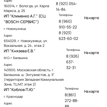
Адрес
8 (921) 054-
160014, г. Вологда, ул. Карла
14-84
Маркса, д. 25
Телефоны
ИП "Клименко А.Г." (СЦ
На карте
8 (960)
"BOSCH-СЕРВИС")
910-55-22
г. Новокузнецк
8 (923)
Адрес
623-60-02
654029, г. Новокузнецк, ул.
Вокзальная, д. 24 , этаж 2
Телефоны
ИП "Князева Е.В."
На карте
8 (926)
М.О. г. Балашиха
637-
Адрес
32-31
143900, Московская область, г.
Балашиха, ш. Энтузиастов, д. 1Г
(территория Западная Коммунальная
Зона, ТЦ М7, этаж 2)
Телефоны
ИП "Коблов П.Ю."
На карте
8(861)
г. Краснодар
272-88-
Адрес
88