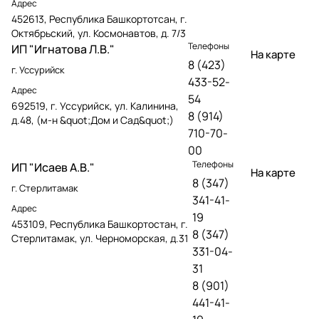
Адрес
452613, Республика Башкортотсан, г.
Октябрьский, ул. Космонавтов, д. 7/3
Телефоны
ИП "Игнатова Л.В."
На карте
8 (423)
г. Уссурийск
433-52-
Адрес
54
692519, г. Уссурийск, ул. Калинина,
8 (914)
д.48, (м-н &quot;Дом и Сад&quot;)
710-70-
00
Телефоны
ИП "Исаев А.В."
На карте
8 (347)
г. Стерлитамак
341-41-
Адрес
19
453109, Республика Башкортостан, г.
8 (347)
Стерлитамак, ул. Черноморская, д.31
331-04-
31
8 (901)
441-41-