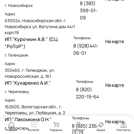
8 (383)
г. Новосибирск
399-01-
Адрес
09
630024, Новосибирская обл. г.
Новосибирск ул. Ватутина дом 44/1
корп.19
Телефоны
ИП "Курочкин А.В." (СЦ
На карте
8 (928)441-
"РоТоР")
06-01
г. Геленджик
Адрес
353460, г. Геленджик, ул.
Новороссийская, д. 161
Телефоны
ИП "Кухаренко А.И."
На карте
8 (820)
г. Череповец
220-19-64
Адрес
162600, Вологодская обл., г.
Череповец, ул. Любецкая, д. 2
Телефоны
ИП "Лакомкина О.Н."
На карте
8 (835) 236-
г. Чебоксары
Главная
Каталог
Корзина
Кабинет
Акции
Контакты
12-73