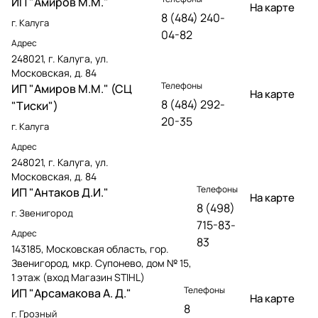
ИП "Амиров М.М."
На карте
8 (484) 240-
г. Калуга
04-82
Адрес
248021, г. Калуга, ул.
Московская, д. 84
Телефоны
ИП "Амиров М.М." (СЦ
На карте
8 (484) 292-
"Тиски")
20-35
г. Калуга
Адрес
248021, г. Калуга, ул.
Московская, д. 84
Телефоны
ИП "Антаков Д.И."
На карте
8 (498)
г. Звенигород
715-83-
Адрес
83
143185, Московская область, гор.
Звенигород, мкр. Супонево, дом № 15,
1 этаж (вход Магазин STIHL)
Телефоны
ИП "Арсамакова А. Д."
На карте
8
г. Грозный