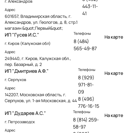
г. Александров
443-11-
Адрес
41
601657, Владимирская область, г.
Александров, ул. Геологов, д. 8, стр.1
магазин &quot;Первый&quot;
Телефоны
ИП "Гусев И.С."
На карте
8 (484)
г. Киров (Калужская обл)
565-49-87
Адрес
249440, г. Киров, Калужская обл.,
пер. Базарный, д. 2
Телефоны
ИП "Дмитриев А.Ф."
На карте
8 (929)
г. Серпухов
971-81-
Адрес
09
142207, Московская область, г.
8 (496)
Серпухов, ул. 1-ая Московская, д. 44
776-16-15
Телефоны
ИП "Дударев А.С."
На карте
8 (814) 259-
г. Петрозаводск
58-97
Адрес