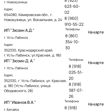
8 (923)
г. Новокузнецк
623-60-
Адрес
02
654080, Кемеровская обл., г.
8 (960)
Новокузнецк, ул. Вокзальная, д. 24
910-55-22
Телефоны
ИП "Зюзин А.Д."
На карте
8 (861)
г. Усть-Лабинск
354-10-
Адрес
30
352330, Краснодарский край,
г.Усть-Лабинск, ул.Красная, д. 180
Телефоны
ИП "Зюзин Д. А."
На карте
8 (918)
г. Усть-Лабинск
025-51-
Адрес
20
352330, г. Усть-Лабинск, ул. Красная,
8 (918)
д. 180 (Усть-Лабинск, улица
387-07-
Ободовского, 28)
26
Телефоны
ИП "Иванов В.А."
На карте
8 (918)
г. Батайск