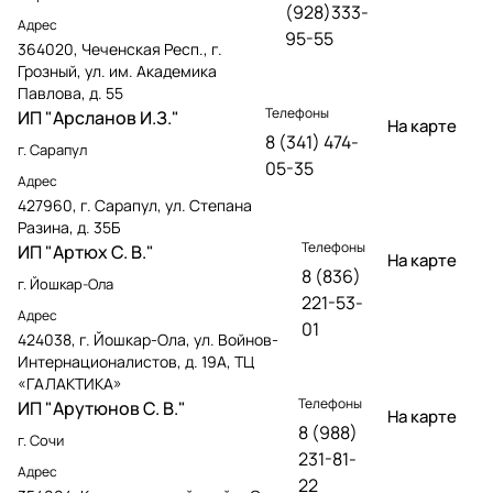
(928)333-
Адрес
95-55
364020, Чеченская Респ., г.
Грозный, ул. им. Академика
Павлова, д. 55
Телефоны
ИП "Арсланов И.З."
На карте
8 (341) 474-
г. Сарапул
05-35
Адрес
427960, г. Сарапул, ул. Степана
Разина, д. 35Б
Телефоны
ИП "Артюх С. В."
На карте
8 (836)
г. Йошкар-Ола
221-53-
Адрес
01
424038, г. Йошкар-Ола, ул. Войнов-
Интернационалистов, д. 19А, ТЦ
«ГАЛАКТИКА»
Телефоны
ИП "Арутюнов С. В."
На карте
8 (988)
г. Сочи
231-81-
Адрес
22