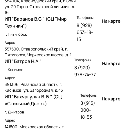
354004, Краснодарский край, г.Сочи,
ул. 20 Горно-Стрелковой дивизии, д.
16
Телефоны
ИП "Баранов В.С." (СЦ "Мир
На карте
8 (928)
Техники")
633-18-
г. Пятигорск
15
Адрес
357500, Ставропольский край, г.
Пятигорск, Черкесское шоссе, д. 1
Телефоны
ИП "Батров Н.А."
На карте
8 (920)
г. Касимов
976-74-77
Адрес
391306, Рязанская область, г.
Касимов, ул. Загородная, д.43
Телефоны
ИП "Бахчагулян В. Б." (СЦ
На карте
8 (915)
«Стильный Двор»)
000-
г. Дмитров
18-53
Адрес
141800, Московская область, г.