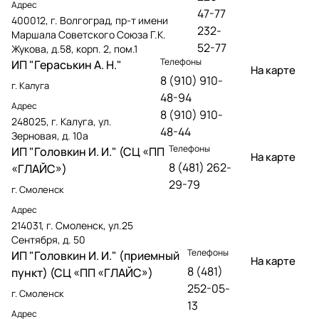
Адрес
47-77
400012, г. Волгоград, пр-т имени
232-
Маршала Советского Союза Г.К.
52-77
Жукова, д.58, корп. 2, пом.1
Телефоны
ИП "Гераськин А. Н."
На карте
8 (910) 910-
г. Калуга
48-94
Адрес
8 (910) 910-
248025, г. Калуга, ул.
48-44
Зерновая, д. 10а
Телефоны
ИП "Головкин И. И." (СЦ «ПП
На карте
8 (481) 262-
«ГЛАЙС»)
29-79
г. Смоленск
Адрес
214031, г. Смоленск, ул.25
Сентября, д. 50
Телефоны
ИП "Головкин И. И." (приемный
На карте
8 (481)
пункт) (СЦ «ПП «ГЛАЙС»)
252-05-
г. Смоленск
13
Адрес