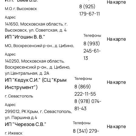
На карте
8 (925)
М.О. г. Высоковск
179-67-11
Адрес
141650, Московская область, г.
Высоковск, ул. Советская, д. 4
Телефоны
ИП "Игошин В. В."
На карте
8 (993)
МО., Воскресенсикй р-он., д. Цибино,
245-61-
Адрес
13
140250, Московская область,
Воскресенсикй р-он., д. Цибино,
ул.Центральная, д. 2А
Телефоны
ИП "Кедук С.И." (СЦ "Крым
На карте
8 (869)
Инструмент")
222-11-55
г. Севастополь
8 (978) 074-
Адрес
81-43
299012, РК Крым, г. Севастополь,
ул. Паршина д.4
Телефоны
ИП "Черезов С.В."
На карте
8 (341) 279-
г. Ижевск