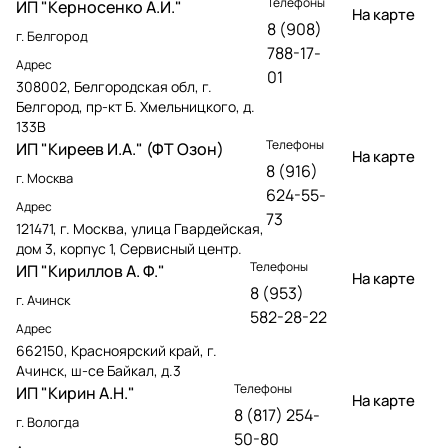
Телефоны
ИП "Керносенко А.И."
На карте
8 (908)
г. Белгород
788-17-
Адрес
01
308002, Белгородская обл, г.
Белгород, пр-кт Б. Хмельницкого, д.
133В
Телефоны
ИП "Киреев И.А." (ФТ Озон)
На карте
8 (916)
г. Москва
624-55-
Адрес
73
121471, г. Москва, улица Гвардейская,
дом 3, корпус 1, Сервисный центр.
Телефоны
ИП "Кириллов А. Ф."
На карте
8 (953)
г. Ачинск
582-28-22
Адрес
662150, Красноярский край, г.
Ачинск, ш-се Байкал, д.3
Телефоны
ИП "Кирин А.Н."
На карте
8 (817) 254-
г. Вологда
50-80