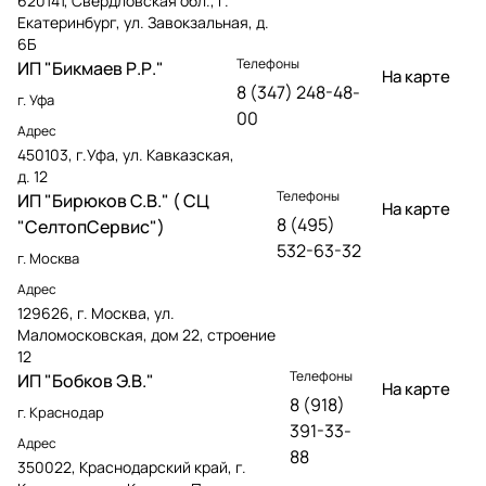
620141, Свердловская обл., г.
Екатеринбург, ул. Завокзальная, д.
6Б
Телефоны
ИП "Бикмаев Р.Р."
На карте
8 (347) 248-48-
г. Уфа
00
Адрес
450103, г.Уфа, ул. Кавказская,
д. 12
Телефоны
ИП "Бирюков С.В." ( СЦ
На карте
8 (495)
"СелтопСервис")
532-63-32
г. Москва
Адрес
129626, г. Москва, ул.
Маломосковская, дом 22, строение
12
Телефоны
ИП "Бобков Э.В."
На карте
8 (918)
г. Краснодар
391-33-
Адрес
88
350022, Краснодарский край, г.