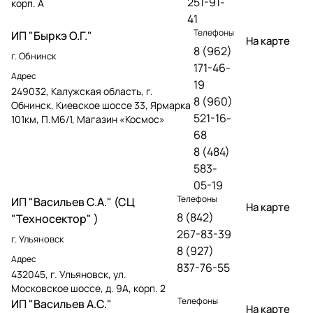
251-91-
корп. А
41
Телефоны
ИП "Быркэ О.Г."
На карте
8 (962)
г. Обнинск
171-46-
Адрес
19
249032, Калужская область, г.
8 (960)
Обнинск, Киевское шоссе 33, Ярмарка
521-16-
101км, П.М6/1, Магазин «Космос»
68
8 (484)
583-
05-19
Телефоны
ИП "Васильев С.А." (СЦ
На карте
8 (842)
"Техносектор" )
267-83-39
г. Ульяновск
8 (927)
Адрес
837-76-55
432045, г. Ульяновск, ул.
Московское шоссе, д. 9А, корп. 2
Телефоны
ИП "Васильев А.С."
На карте