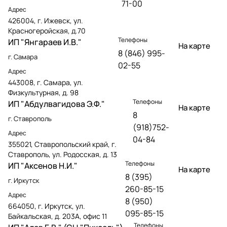
71-00
Адрес
426004, г. Ижевск, ул.
Красногеройская, д.70
Телефоны
ИП "Янгараев И.В."
На карте
8 (846) 995-
г. Самара
02-55
Адрес
443008, г. Самара, ул.
Физкультурная, д. 98
Телефоны
ИП "Абдулвагидова Э.Ф."
На карте
8
г. Ставрополь
(918)752-
Адрес
04-84
355021, Ставропольский край, г.
Ставрополь, ул. Родосская, д. 13
Телефоны
ИП "Аксенов Н.И."
На карте
8 (395)
г. Иркутск
260-85-15
Адрес
8 (950)
664050, г. Иркутск, ул.
095-85-15
Байкальская, д. 203А, офис 11
Телефоны