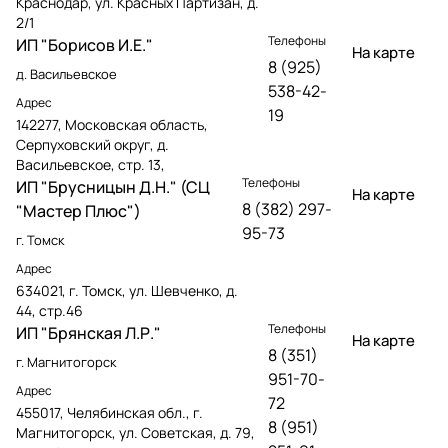
Краснодар, ул. Красных Партизан, д.
2/1
Телефоны
ИП "Борисов И.Е."
На карте
8 (925)
д. Васильевское
538-42-
Адрес
19
142277, Московская область,
Серпуховский округ, д.
Васильевское, стр. 13,
Телефоны
ИП "Брусницын Д.Н." (СЦ
На карте
8 (382) 297-
"Мастер Плюс")
95-73
г. Томск
Адрес
634021, г. Томск, ул. Шевченко, д.
44, стр.46
Телефоны
ИП "Брянская Л.Р."
На карте
8 (351)
г. Магнитогорск
951-70-
Адрес
72
455017, Челябинская обл., г.
8 (951)
Магнитогорск, ул. Советская, д. 79,