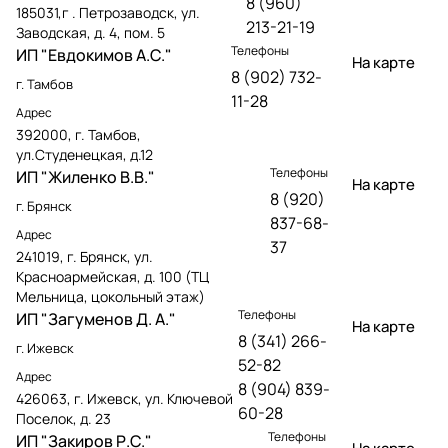
8 (960)
185031,г . Петрозаводск, ул.
213-21-19
Заводская, д. 4, пом. 5
Телефоны
ИП "Евдокимов А.С."
На карте
8 (902) 732-
г. Тамбов
11-28
Адрес
392000, г. Тамбов,
ул.Студенецкая, д.12
Телефоны
ИП "Жиленко В.В."
На карте
8 (920)
г. Брянск
837-68-
Адрес
37
241019, г. Брянск, ул.
Красноармейская, д. 100 (ТЦ
Мельница, цокольный этаж)
Телефоны
ИП "Загуменов Д. А."
На карте
8 (341) 266-
г. Ижевск
52-82
Адрес
8 (904) 839-
426063, г. Ижевск, ул. Ключевой
60-28
Поселок, д. 23
Телефоны
ИП "Закиров Р.С."