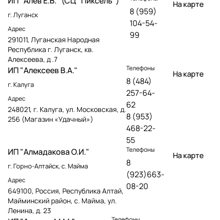
ИП "Алев Е.В." (СЦ "Пиксель")
На карте
8 (959)
г. Луганск
104-54-
Адрес
99
291011, Луганская Народная
Республика г. Луганск, кв.
Алексеева, д .7
Телефоны
ИП "Алексеев В.А."
На карте
8 (484)
г. Калуга
257-64-
Адрес
62
248021, г. Калуга, ул. Московская, д.
8 (953)
256 (Магазин «Удачный»)
468-22-
55
Телефоны
ИП "Алмадакова О.И."
На карте
8
г. Горно-Алтайск, с. Майма
(923)663-
Адрес
08-20
649100, Россия, Республика Алтай,
Майминский район, с. Майма, ул.
Ленина, д. 23
Телефоны