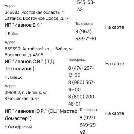
543-68-
Адрес
42
346883, Ростовкая область, г.
Батайск, Восточное шоссе, д. 17
Телефоны
ИП "Иванов Е.К."
На карте
8 (963)
г. Бийск
533-71-81
Адрес
659390, Алтайский кр., г.Бийск, ул
Васильева, д. 48/1Б
Телефоны
ИП "Иванов С.В." ( ТД
На карте
8 (474) 237-
Технолиния)
13-30
г. Липецк
8 (980) 357-
Адрес
15-00
398902, г. Липецк, ул.
8 (800) 200-
Юношеская, д. 47
48-01
Телефоны
ИП "Иванова Ю.Р." (СЦ "Мастер
На карте
8 (927)
Ломастер")
349-29-
г. Октябрьский
49