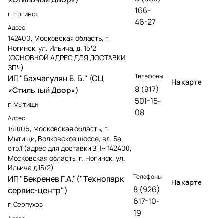
166-
г. Ногинск
46-27
Адрес
142400, Московская область, г.
Ногинск, ул. Ильича, д. 15/2
(ОСНОВНОЙ АДРЕС ДЛЯ ДОСТАВКИ
ЗПЧ)
Телефоны
ИП "Бахчагулян В. Б." (СЦ
На карте
8 (917)
«Стильный Двор»)
501-15-
г. Мытищи
08
Адрес
141006, Московская область, г.
Мытищи, Волковское шоссе, вл. 5а,
стр.1 (адрес для доставки ЗПЧ 142400,
Московская область, г. Ногинск, ул.
Ильича д.15/2)
Телефоны
ИП "Бекренев Г.А."("Технопарк
На карте
8 (926)
сервис-центр")
617-10-
г. Серпухов
19