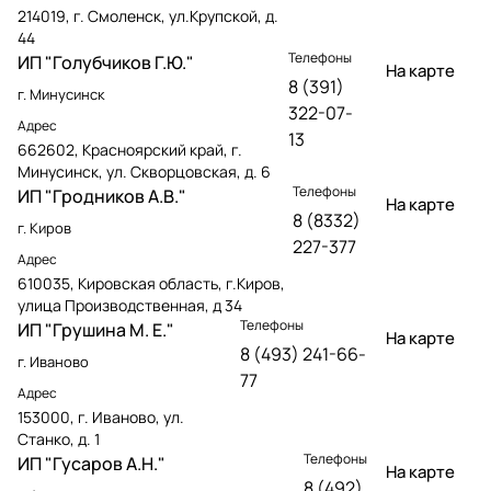
214019, г. Смоленск, ул.Крупской, д.
44
Телефоны
ИП "Голубчиков Г.Ю."
На карте
8 (391)
г. Минусинск
322-07-
Адрес
13
662602, Красноярский край, г.
Минусинск, ул. Скворцовская, д. 6
Телефоны
ИП "Гродников А.В."
На карте
8 (8332)
г. Киров
227-377
Адрес
610035, Кировская область, г.Киров,
улица Производственная, д 34
Телефоны
ИП "Грушина М. Е."
На карте
8 (493) 241-66-
г. Иваново
77
Адрес
153000, г. Иваново, ул.
Станко, д. 1
Телефоны
ИП "Гусаров А.Н."
На карте
8 (492)