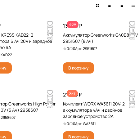
40V
₽
13 990 ₽
 KRESS KAD22: 2
Аккумулятор Greenworks G40B8 40V
тора 6 Ач 20V и зарядное
2951607 (8 Ач)
во 6А
0
0
Арт.
2951607
.
KAD22
ину
В корзину
Хит
21 390 ₽
тор Greenworks High Power
Комплект WORX WA3611 20V: 2
0V (5 Ач) 2958607
аккумулятора 4Ач и двойное
зарядное устройство 2А
.
2958607
0
0
Арт.
WA3611
ину
В корзину