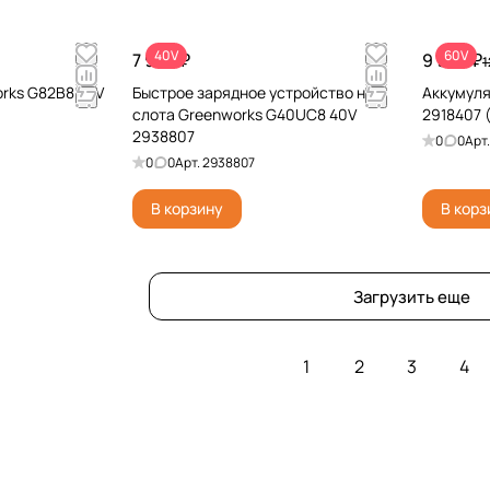
40V
60V
7 990 ₽
9 990 ₽
1
rks G82B8 82V
Быстрое зарядное устройство на 2
Аккумуля
слота Greenworks G40UC8 40V
2918407 
2938807
0
0
Арт
0
0
Арт.
2938807
В корзину
В корз
Загрузить еще
1
2
3
4