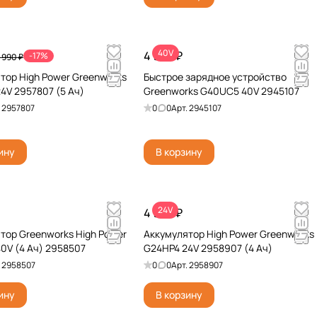
40V
4 990 ₽
-17%
 990 ₽
тор High Power Greenworks
Быстрое зарядное устройство
4V 2957807 (5 Ач)
Greenworks G40UC5 40V 2945107
.
2957807
0
0
Арт.
2945107
ину
В корзину
24V
4 990 ₽
тор Greenworks High Power
Аккумулятор High Power Greenworks
0V (4 Ач) 2958507
G24HP4 24V 2958907 (4 Ач)
.
2958507
0
0
Арт.
2958907
ину
В корзину