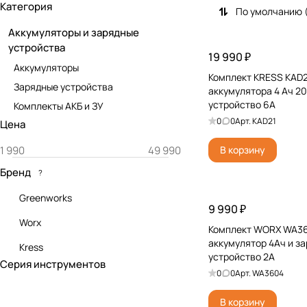
Категория
По умолчанию 
Аккумуляторы и зарядные
устройства
19 990 ₽
Аккумуляторы
Комплект KRESS KAD2
Зарядные устройства
аккумулятора 4 Ач 20
устройство 6А
Комплекты АКБ и ЗУ
0
0
Арт.
KAD21
Цена
В корзину
Бренд
?
Greenworks
9 990 ₽
Worx
Комплект WORX WA36
аккумулятор 4Ач и з
Kress
устройство 2А
Серия инструментов
0
0
Арт.
WA3604
В корзину