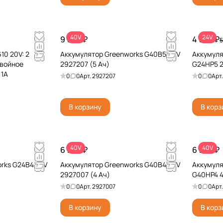
40V
24V
9 990 ₽
4 990 ₽
5
0 20V: 2
Аккумулятор Greenworks G40B5 40V
Аккумуля
двойное
2927207 (5 Ач)
G24HP5 2
 1А
0
0
Арт.
2927207
0
0
Арт
В корзину
В корз
40V
40V
6 990 ₽
6 990 ₽
rks G24B4 24V
Аккумулятор Greenworks G40B4 40V
Аккумуля
2927007 (4 Ач)
G40HP4 4
0
0
Арт.
2927007
0
0
Арт
В корзину
В корз