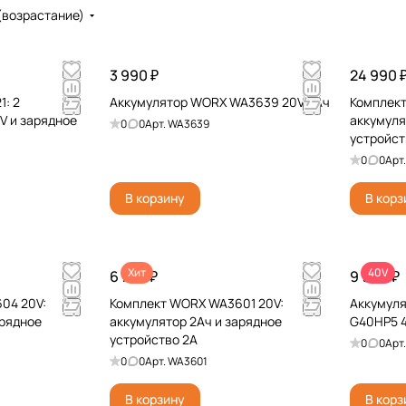
(возрастание)
3 990 ₽
24 990 
1: 2
Аккумулятор WORX WA3639 20V 2Ач
Комплект
V и зарядное
аккумуля
0
0
Арт.
WA3639
устройст
0
0
Арт
В корзину
В корз
Хит
40V
6 790 ₽
9 990 ₽
04 20V:
Комплект WORX WA3601 20V:
Аккумуля
арядное
аккумулятор 2Ач и зарядное
G40HP5 4
устройство 2А
0
0
Арт
0
0
Арт.
WA3601
В корзину
В корз