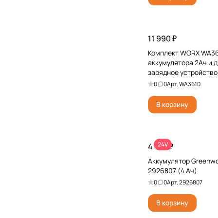
11 990 ₽
Комплект WORX WA361
аккумулятора 2Ач и 
зарядное устройство
0
0
Арт.
WA3610
В корзину
24V
4 491 ₽
Аккумулятор Greenwo
2926807 (4 Ач)
0
0
Арт.
2926807
В корзину