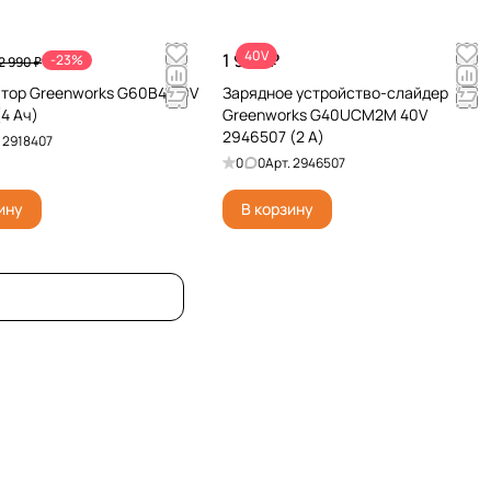
40V
1 990 ₽
-23%
2 990 ₽
тор Greenworks G60B4 60V
Зарядное устройство-слайдер
(4 Ач)
Greenworks G40UCM2M 40V
2946507 (2 A)
.
2918407
0
0
Арт.
2946507
ину
В корзину