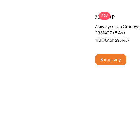
82V
33 990 ₽
Аккумулятор Greenwo
2951407 (8 Ач)
0
0
Арт.
2951407
В корзину