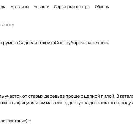
нды
Магазины
Новости
Сервисные центры
Обзоры
струмент
Садовая техника
Снегоуборочная техника
ть участок от старых деревьев проще с цепной пилой. В ката
ожно в официальном магазине, доступна доставка по городу 
(возрастание)