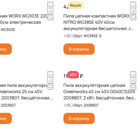
Акция
42 790 ₽
пная WORX WG303E 220V
Пила цепная компактная WORX
0см электрическая
NITRO WG385E 40V 40см
аккумуляторная бесщеточная, с
.
WG303E
2хАКБ на 4 А*ч и ЗУ
0
0
Арт.
WG385E.9
ину
В корзину
40V
19 990 ₽
ая пила аккумуляторная
Пила аккумуляторная цепная
reenworks 25 см 40V
Greenworks 40 см 40V GD40CS20X
2003807, бесщёточная,
2008807, 2 кВт, бесщёточная, без
 ЗУ
АКБ и ЗУ
.
2003807
0
0
Арт.
2008807
ину
В корзину