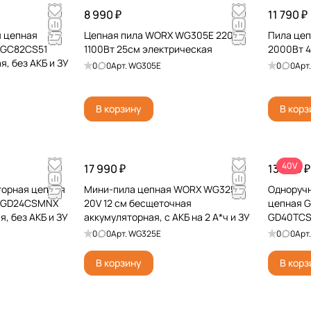
8 990 ₽
11 790 ₽
я цепная
Цепная пила WORX WG305E 220V
Пила це
V GC82CS51
1100Вт 25см электрическая
2000Вт 4
, без АКБ и ЗУ
0
0
Арт.
WG305E
0
0
Арт
В корзину
В корз
40V
17 990 ₽
13 990 ₽
торная цепная
Мини-пила цепная WORX WG325E
Одноручн
4V GD24CSMNX
20V 12 см бесщеточная
цепная G
, без АКБ и ЗУ
аккумуляторная, с АКБ на 2 А*ч и ЗУ
GD40TCS 
без АКБ и
0
0
Арт.
WG325E
0
0
Арт
В корзину
В корз