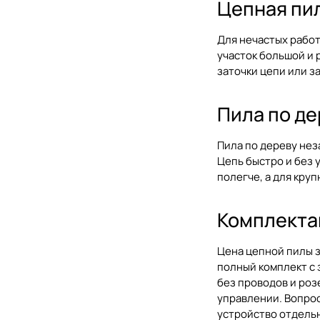
Цепная пил
Для нечастых работ
участок большой и 
заточки цепи или з
Пила по де
Пила по дереву нез
Цепь быстро и без 
полегче, а для кру
Комплектац
Цена цепной пилы з
полный комплект с 
без проводов и роз
управлении. Вопрос
устройство отдель