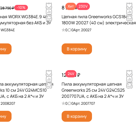
Хит
230V
₽
8 990 ₽
-10%
28 790 ₽
пная WORX WG384E.9 40V
Цепная пила Greenworks GCS1840
умуляторная без АКБ и ЗУ
1800W 20027 (40 см) электрическая
.
WG384E
0
0
Арт.
20027
ину
В корзину
24V
12 990 ₽
а аккумуляторная цепная
Пила аккумуляторная цепная
ks 10 см 24V G24MCS10
Greenworks 25 см 24V G24CS25
A, с АКБ на 2 А*ч и ЗУ
2007707UA, с АКБ на 2 А*ч и ЗУ
.
2008207
0
0
Арт.
2007707
ину
В корзину