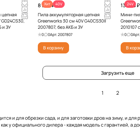
Хит
40V
24V
8 990 ₽
13 990 ₽
я цепная
Пила аккумуляторная цепная
Мини-пил
V GD24CS30,
Greenworks 30 см 40V G40CS30II
Greenwor
 и ЗУ
2007807, без АКБ и ЗУ
2010107 
цепи, бе
0
0
Арт.
2007807
0
0
Арт
В корзину
В корз
Загрузить еще
1
2
тся и для обрезки сада, и для заготовки дров на зиму, и для 
 как у официального дилера - каждая модель с гарантией, а д