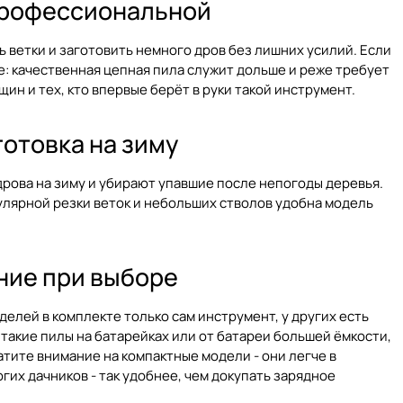
 профессиональной
ь ветки и заготовить немного дров без лишних усилий. Если
: качественная цепная пила служит дольше и реже требует
щин и тех, кто впервые берёт в руки такой инструмент.
готовка на зиму
дрова на зиму и убирают упавшие после непогоды деревья.
улярной резки веток и небольших стволов удобна модель
ание при выборе
делей в комплекте только сам инструмент, у других есть
такие пилы на батарейках или от батареи большей ёмкости,
ратите внимание на компактные модели - они легче в
огих дачников - так удобнее, чем докупать зарядное