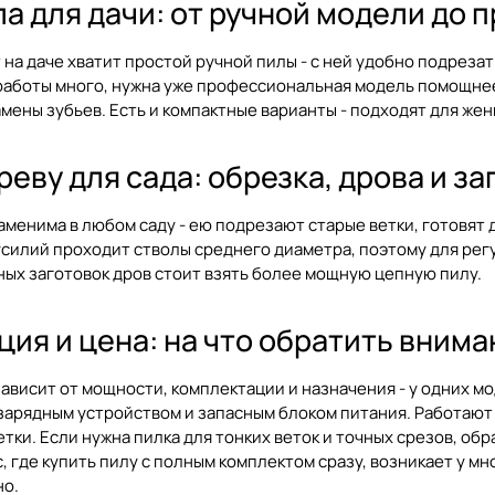
а для дачи: от ручной модели до
 на даче хватит простой ручной пилы - с ней удобно подрезат
работы много, нужна уже профессиональная модель помощнее
амены зубьев. Есть и компактные варианты - подходят для жен
реву для сада: обрезка, дрова и за
аменима в любом саду - ею подрезают старые ветки, готовят 
усилий проходит стволы среднего диаметра, поэтому для рег
пных заготовок дров стоит взять более мощную цепную пилу.
ия и цена: на что обратить вним
ависит от мощности, комплектации и назначения - у одних мо
зарядным устройством и запасным блоком питания. Работают 
етки. Если нужна пилка для тонких веток и точных срезов, об
, где купить пилу с полным комплектом сразу, возникает у мн
но.