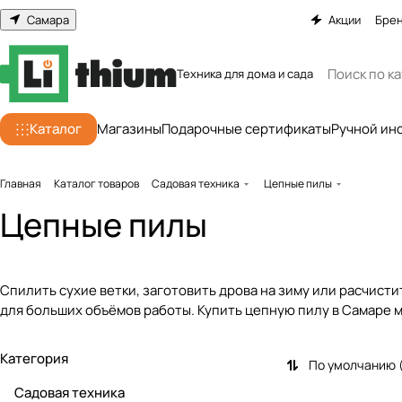
Самара
Акции
Бре
Техника для дома и сада
Каталог
Магазины
Подарочные сертификаты
Ручной ин
Главная
Каталог товаров
Садовая техника
Цепные пилы
Цепные пилы
Спилить сухие ветки, заготовить дрова на зиму или расчисти
для больших объёмов работы. Купить цепную пилу в Самаре м
Категория
По умолчанию 
Садовая техника