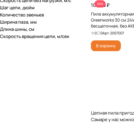
Скорость цепи без нагрузки, м/с
24V
10 990 ₽
Шаг цепи, дюйм
Пила аккумуляторна
Количество звеньев
Greenworks 30 см 24
Ширина паза, мм
бесщеточная, без АКБ
Длина шины, см
0
0
Арт.
2007007
Скорость вращения цепи, м/сек
В корзину
Цепная пила пригоди
Самаре у нас можно