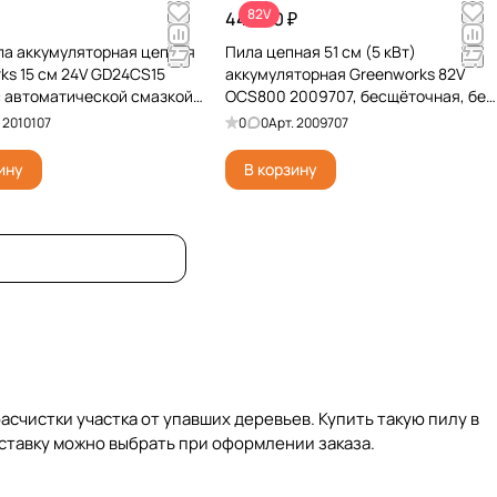
82V
44 990 ₽
а аккумуляторная цепная
Пила цепная 51 см (5 кВт)
ks 15 см 24V GD24CS15
аккумуляторная Greenworks 82V
с автоматической смазкой
OCS800 2009707, бесщёточная, без
сщёточная, без АКБ и ЗУ
АКБ и ЗУ
.
2010107
0
0
Арт.
2009707
ину
В корзину
расчистки участка от упавших деревьев. Купить такую пилу в
оставку можно выбрать при оформлении заказа.