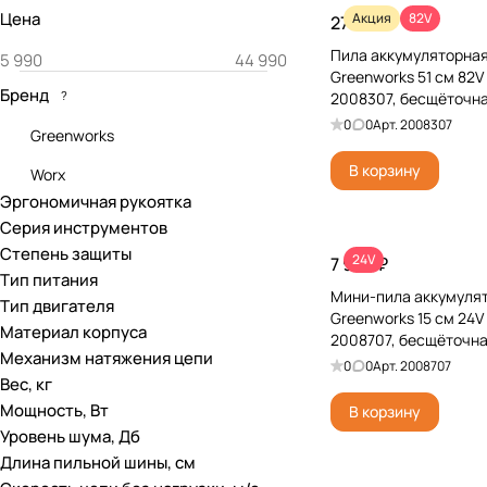
Цена
Акция
82V
27 990 ₽
Пила аккумуляторна
Greenworks 51 см 82
Бренд
?
2008307, бесщёточная
0
0
Арт.
2008307
Greenworks
В корзину
Worx
Эргономичная рукоятка
Серия инструментов
Степень защиты
24V
7 990 ₽
Тип питания
Мини-пила аккумуля
Тип двигателя
Greenworks 15 см 2
Материал корпуса
2008707, бесщёточная
Механизм натяжения цепи
0
0
Арт.
2008707
Вес, кг
Мощность, Вт
В корзину
Уровень шума, Дб
Длина пильной шины, см