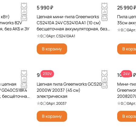
5 990 ₽
25 990 
 кВт)
Цепная мини-пила Greenworks
Пила це
nworks 82V
CS2410A 24V CS2410AA1 (10 см)
35см акк
, без АКБ и ЗУ
бесщеточная аккумуляторная, без
0
0
Арт
АКБ и ЗУ
0
0
Арт.
CS2410AA1
В корзину
В корз
230V
24V
9 990 ₽
10 990 ₽
я цепная
Цепная пила Greenworks GCS2046
Мини-пил
V GD40CS18K4
2000W 20037 (45 см)
Greenwor
т, бесщёточная,
электрическая
2008207U
0
0
Арт.
20037
0
0
Арт
В корзину
В корз