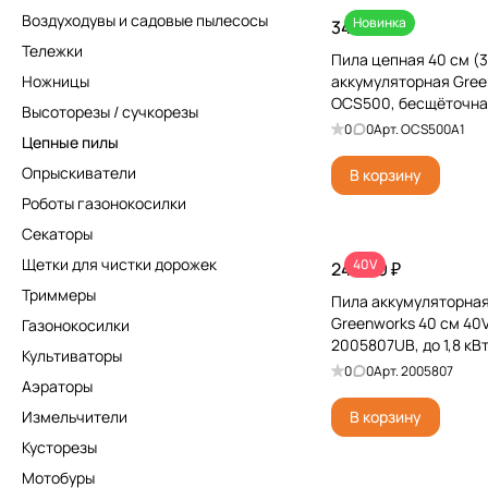
Воздуходувы и садовые пылесосы
Новинка
34 990 ₽
Тележки
Пила цепная 40 см (3
Ножницы
аккумуляторная Gree
OCS500, бесщёточная
Высоторезы / сучкорезы
0
0
Арт.
OCS500A1
Цепные пилы
Опрыскиватели
В корзину
Роботы газонокосилки
Секаторы
Щетки для чистки дорожек
40V
24 990 ₽
Триммеры
Пила аккумуляторна
Greenworks 40 см 40
Газонокосилки
2005807UB, до 1,8 кВ
Культиваторы
c АКБ на 4 А*ч и ЗУ
0
0
Арт.
2005807
Аэраторы
Измельчители
В корзину
Кусторезы
Мотобуры