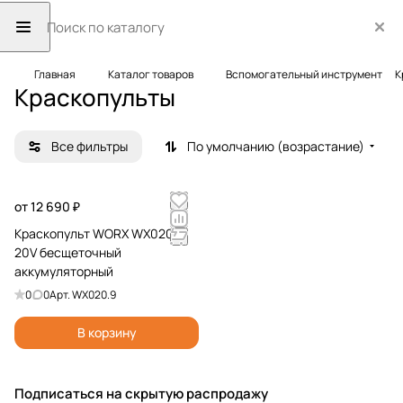
Главная
Каталог товаров
Вспомогательный инструмент
К
Краскопульты
Все фильтры
По умолчанию (возрастание)
от 12 690 ₽
Краскопульт WORX WX020.9
20V бесщеточный
аккумуляторный
0
0
Арт.
WX020.9
В корзину
Подписаться
на скрытую распродажу