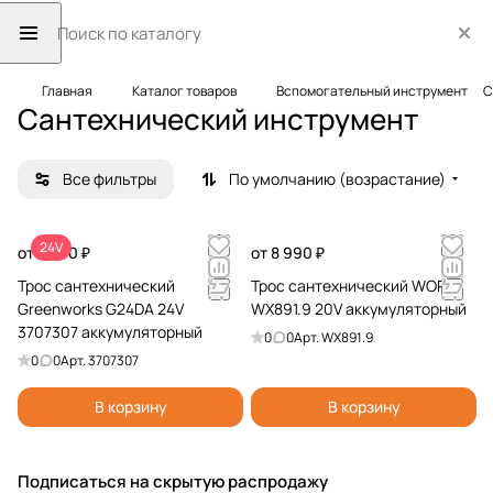
Главная
Каталог товаров
Вспомогательный инструмент
С
Сантехнический инструмент
Все фильтры
По умолчанию (возрастание)
24V
от 7 990 ₽
от 8 990 ₽
Трос сантехнический
Трос сантехнический WORX
Greenworks G24DA 24V
WX891.9 20V аккумуляторный
3707307 аккумуляторный
0
0
Арт.
WX891.9
0
0
Арт.
3707307
В корзину
В корзину
Подписаться
на скрытую распродажу