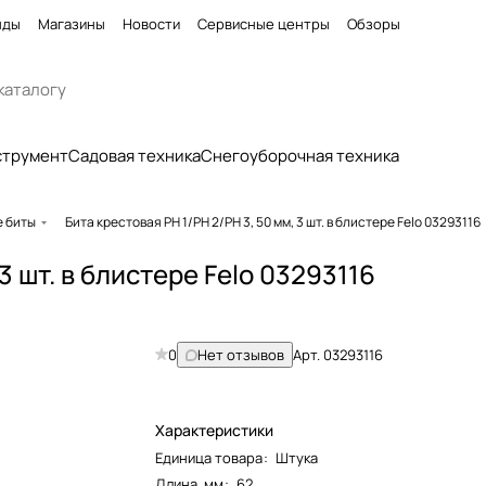
нды
Магазины
Новости
Сервисные центры
Обзоры
струмент
Садовая техника
Снегоуборочная техника
е биты
Бита крестовая PH 1/PH 2/PH 3, 50 мм, 3 шт. в блистере Felo 03293116
3 шт. в блистере Felo 03293116
0
Нет отзывов
Арт.
03293116
Характеристики
Единица товара
:
Штука
Длина, мм
:
62