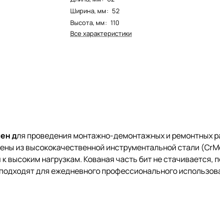
Ширина, мм
:
52
Высота, мм
:
110
Все характеристики
чен д
ля проведения монтажно-демонтажных и ремонтных ра
овлены из высококачественной инструментальной стали (CrM
к высоким нагрузкам. Кованая часть бит не стачивается, 
al подходят для ежедневного профессионального использов