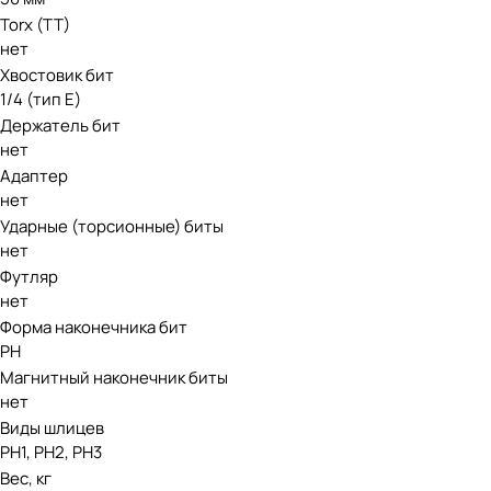
Torx (TT)
нет
Хвостовик бит
1/4 (тип Е)
Держатель бит
нет
Адаптер
нет
Ударные (торсионные) биты
нет
Футляр
нет
Форма наконечника бит
PH
Магнитный наконечник биты
нет
Виды шлицев
PH1, PH2, PH3
Вес, кг