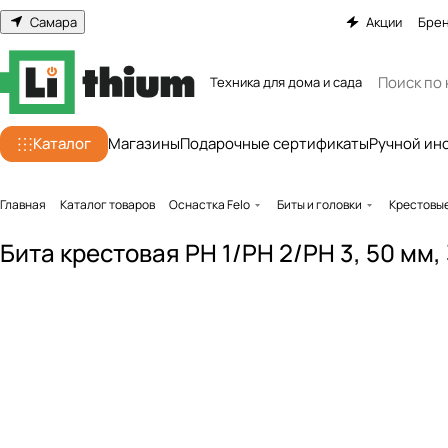
Самара
Акции
Бре
Техника для дома и сада
Каталог
Магазины
Подарочные сертификаты
Ручной ин
Главная
Каталог товаров
Оснастка Felo
Биты и головки
Крестовы
Бита крестовая PH 1/PH 2/PH 3, 50 мм, 