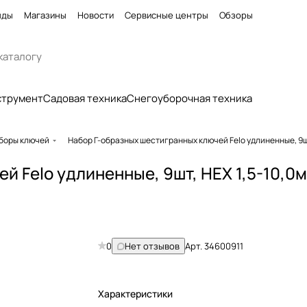
нды
Магазины
Новости
Сервисные центры
Обзоры
струмент
Садовая техника
Снегоуборочная техника
боры ключей
Набор Г-образных шестигранных ключей Felo удлиненные, 9шт
й Felo удлиненные, 9шт, HEX 1,5-10,0
0
Нет отзывов
Арт.
34600911
Характеристики