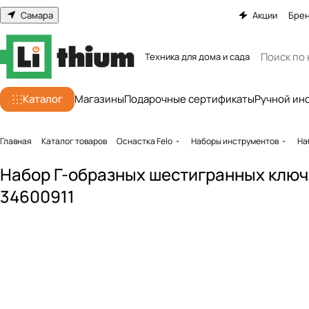
Самара
Акции
Бре
Техника для дома и сада
Каталог
Магазины
Подарочные сертификаты
Ручной ин
Главная
Каталог товаров
Оснастка Felo
Наборы инструментов
На
Набор Г-образных шестигранных ключе
34600911