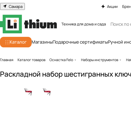
Самара
Акции
Бре
Техника для дома и сада
Каталог
Магазины
Подарочные сертификаты
Ручной ин
Главная
Каталог товаров
Оснастка Felo
Наборы инструментов
На
Раскладной набор шестигранных ключе