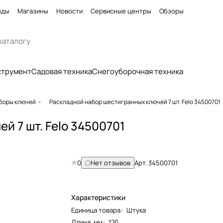
нды
Магазины
Новости
Сервисные центры
Обзоры
струмент
Садовая техника
Снегоуборочная техника
боры ключей
Раскладной набор шестигранных ключей 7 шт. Felo 34500701
й 7 шт. Felo 34500701
0
Нет отзывов
Арт.
34500701
Характеристики
Единица товара
:
Штука
Длина, мм
:
120