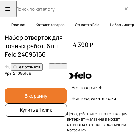
Главная
Каталог товаров
Оснастка Felo
Наборы инст
Набор отверток для
4 390 ₽
точных работ, 6 шт.
Felo 24096166
0
Нет отзывов
Арт.
24096166
Все товары Felo
В корзину
Все товары категории
Купить в 1 клик
Цена действительна только для
интернет-магазина и может
отличаться от цен в розничных
магазинах