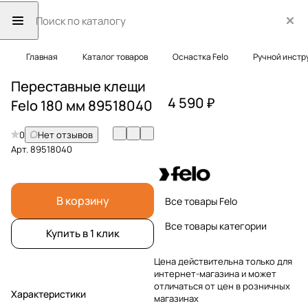
Главная
Каталог товаров
Оснастка Felo
Ручной инстр
Переставные клещи
4 590 ₽
Felo 180 мм 89518040
0
Нет отзывов
Арт.
89518040
В корзину
Все товары Felo
Все товары категории
Купить в 1 клик
Цена действительна только для
интернет-магазина и может
отличаться от цен в розничных
Характеристики
магазинах