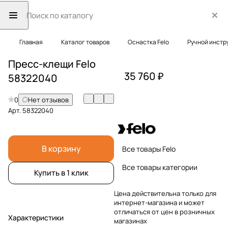
Главная
Каталог товаров
Оснастка Felo
Ручной инстр
Пресс-клещи Felo
35 760 ₽
58322040
0
Нет отзывов
Арт.
58322040
В корзину
Все товары Felo
Все товары категории
Купить в 1 клик
Цена действительна только для
интернет-магазина и может
отличаться от цен в розничных
Характеристики
магазинах