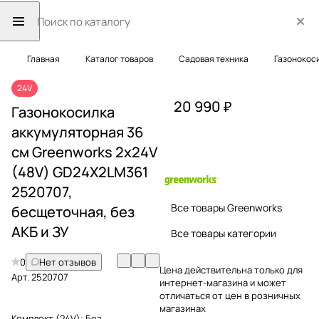
Главная
Каталог товаров
Садовая техника
Газонокос
24V
20 990 ₽
Газонокосилка
аккумуляторная 36
см Greenworks 2х24V
(48V) GD24X2LM361
2520707,
Все товары Greenworks
бесщеточная, без
АКБ и ЗУ
Все товары категории
0
Нет отзывов
Цена действительна только для
Арт.
2520707
интернет-магазина и может
отличаться от цен в розничных
магазинах
Комплект (24V):
Без