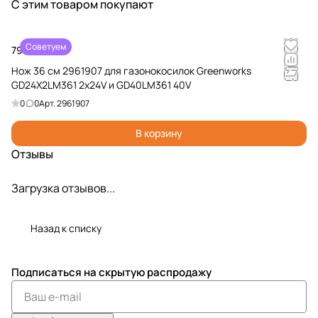
24V
С этим товаром покупают
293920
C2 24V
293930
2 24V
ks
2926
807
2958707
7 (2 Ач)
2931907
7 (4 Ач)
294620
G24X2C8
707
(4
(8 A)
7
24V
(2
Ач)
Советуем
2958807
Ач)
799 ₽
(8 A)
Нож 36 см 2961907 для газонокосилок Greenworks
GD24X2LM361 2х24V и GD40LM361 40V
0
0
Арт.
2961907
В корзину
Отзывы
Загрузка отзывов...
Назад к списку
Подписаться
на скрытую распродажу