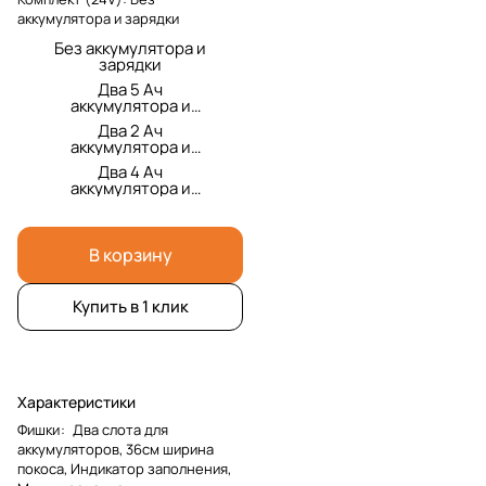
аккумулятора и зарядки
Без аккумулятора и
зарядки
Два 5 Ач
аккумулятора и
двойная зарядка
Два 2 Ач
аккумулятора и
двойная зарядка
Два 4 Ач
аккумулятора и
двойная зарядка
В корзину
Купить в 1 клик
Характеристики
Фишки
:
Два слота для
аккумуляторов, 36см ширина
покоса, Индикатор заполнения,