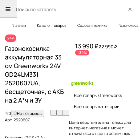
Главная
Каталог товаров
Садовая техника
Газонокос
24V
13 990 ₽
22 990 ₽
Газонокосилка
-39%
аккумуляторная 33
см Greenworks 24V
GD24LM331
2520607UA,
бесщеточная, с АКБ
Все товары Greenworks
на 2 А*ч и ЗУ
Все товары категории
0
Нет отзывов
Арт.
2520607
Цена действительна только для
интернет-магазина и может
отличаться от цен в розничных
Комплект (24V):
2 Ач