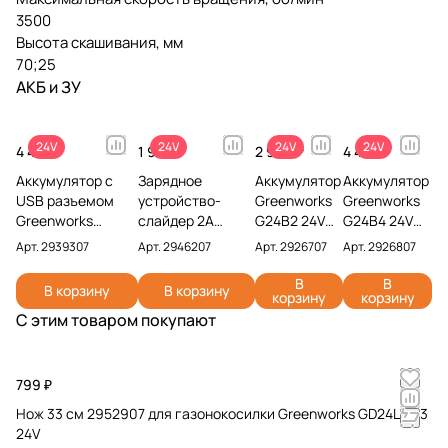
3500
Высота скашивания, мм
70;25
АКБ и ЗУ
24V
24V
24V
24V
4 490 ₽
1 990 ₽
2 990 ₽
4 491 ₽
Аккумулятор с
Зарядное
Аккумулятор
Аккумулятор
USB разъемом
устройство-
Greenworks
Greenworks
Greenworks
слайдер 2А
G24B2 24V
G24B4 24V
G24USB4 24V
Greenworks
2926707 (2
2926807 (4
Арт.
2939307
Арт.
2946207
Арт.
2926707
Арт.
2926807
2939307 (4 Ач)
G24UC2 24V
Ач)
Ач)
2946207
В
В
В корзину
В корзину
корзину
корзину
С этим товаром покупают
799 ₽
Нож 33 см 2952907 для газонокосилки Greenworks GD24LM33
24V