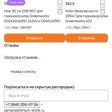
Советуем
799 ₽
350 ₽
Нож 36 см 2961907 для
Ключ безопасности
газонокосилок Greenworks
29547 для газонокосилок
GD24X2LM361 2х24V и GD40LM361
Greenworks 40V
40V
0
0
Арт.
2961907
0
0
Арт.
29547
В корзину
В корзину
Отзывы
Загрузка отзывов...
Назад к списку
Подписаться
на скрытую распродажу
+7 (846) 206-07-24
samara@lithium-store.ru