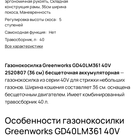
эргономичная рукоять, Складная
конструкция рамы, 36см ширина
покоса, Маневренность
Регулировка высоты скоса
:
5
ступеней
Самоходная функция
:
Нет
Травосборник, л
:
40
Все характеристики
Газонокосилка Greenworks GD40LM361 40V
2520807 (36 см) бесщеточная аккумуляторная
—
газонокосилка из серии 40V для стрижки небольших
газонов. Ширина кошения составляет 36 см. оснащена
бесщеточным двигателем. Имеет комбинированный
травосборник 40 л.
Особенности газонокосилки
Greenworks GD40LM361 40V