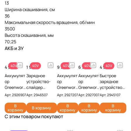
13
Ширина скашивания, см
36
Максимальная скорость вращения, об/мин
3500
Высота скашивания, мм
70;25
АКБ и ЗУ
40V
40V
40V
40V
40V
4 990 ₽
1 990 ₽
9 990 ₽
6 990 ₽
4 990 ₽
Аккумулят
Зарядное
Аккумулят
Аккумулят
Быстрое
ор
устройство-
ор
ор
зарядное
Greenwork
слайдер
Greenwork
Greenwork
устройство
s G40B2
Greenworks
s G40B5
s G40B4
Greenworks
Арт.
2926907
Арт.
2946507
Арт.
2927207
Арт.
2927007
Арт.
2945107
40V
G40UCM2M
40V
40V
G40UC5 40V
2926907
40V 2946507 (2
2927207 (5
2927007
2945107
В
В
В
В
В корзину
корзину
корзину
корзину
корзину
(2 Ач)
A)
Ач)
(4 Ач)
С этим товаром покупают