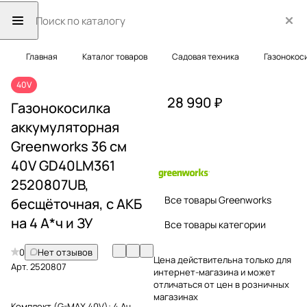
Главная
Каталог товаров
Садовая техника
Газонокос
40V
28 990 ₽
Газонокосилка
аккумуляторная
Greenworks 36 см
40V GD40LM361
2520807UB,
Все товары Greenworks
бесщёточная, с АКБ
на 4 А*ч и ЗУ
Все товары категории
0
Нет отзывов
Цена действительна только для
Арт.
2520807
интернет-магазина и может
отличаться от цен в розничных
магазинах
Комплект (G-MAX 40V):
4 Ач