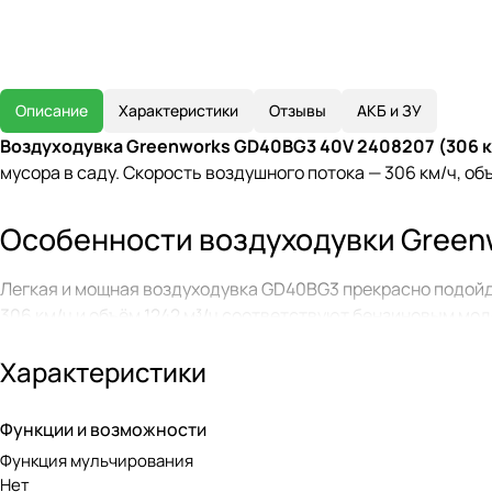
Описание
Характеристики
Отзывы
АКБ и ЗУ
Воздуходувка Greenworks GD40BG3 40V 2408207 (306 
мусора в саду. Скорость воздушного потока — 306 км/ч, о
Особенности воздуходувки Green
Легкая и мощная воздуходувка GD40BG3 прекрасно подойде
306 км/ч и объём 1242 м³/ч соответствуют бензиновым мо
круиз-контроля позволяют зафиксировать выбранную скор
Характеристики
Устройство оснащено защитой от перегрузки и перегрева.
Удобная рукоятка с нескользящим покрытием делает рабо
Функции и возможности
Функция мульчирования
Бесщеточный двигатель DigiPro
Нет