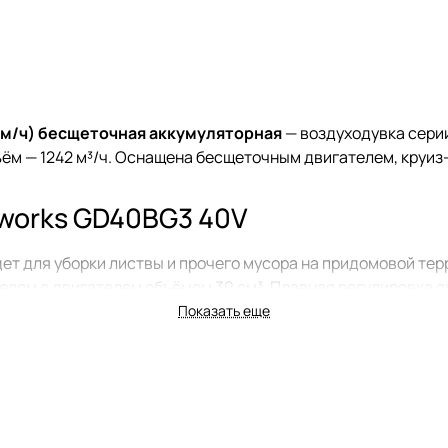
км/ч) бесщеточная аккумуляторная
— воздуходувка серии
бъём — 1242 м³/ч. Оснащена бесщеточным двигателем, круи
works GD40BG3 40V
т для уборки листвы и прочего мусора на придомовой тер
делям с двигателем объёмом 30 см³. Плавная регулировка 
ость. Турбо-режим обеспечивает эффективную очистку да
Показать еще
 Легкий вес и компактные размеры позволяют снизить утом
ту комфортной.