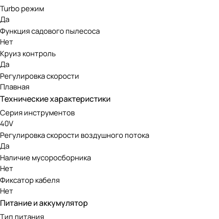
Turbo режим
Инструмент оснащен передовым бесщеточным двигателем. 
Да
нуждается в сложном обслуживании, при этом экологичен 
Функция садового пылесоса
Нет
Аккумуляторная линейка Greenwo
Круиз контроль
Да
Регулировка скорости
Модель работает от аккумуляторов 40V, совместимых со в
Плавная
инструменты для большинства видов садовых работ.
Технические характеристики
Серия инструментов
40V
Регулировка скорости воздушного потока
Да
Наличие мусоросборника
Нет
Фиксатор кабеля
Нет
Питание и аккумулятор
Тип питания