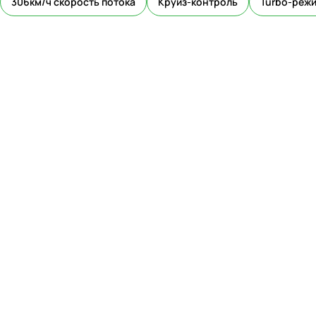
306км/ч скорость потока
Круиз-контроль
Turbo-реж