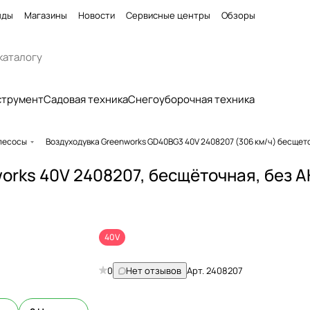
нды
Магазины
Новости
Сервисные центры
Обзоры
струмент
Садовая техника
Снегоуборочная техника
ылесосы
Воздуходувка Greenworks GD40BG3 40V 2408207 (306 км/ч) бесще
rks 40V 2408207, бесщёточная, без А
40V
0
Нет отзывов
Арт.
2408207