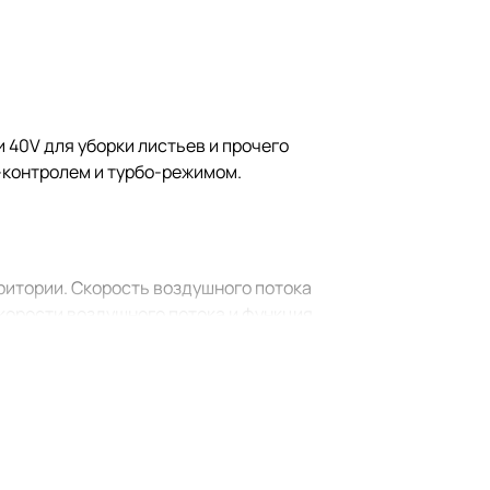
 40V для уборки листьев и прочего
з-контролем и турбо-режимом.
ритории. Cкорость воздушного потока
скорости воздушного потока и функция
же сильно загрязнённых участков.
ляемость при длительной работе.