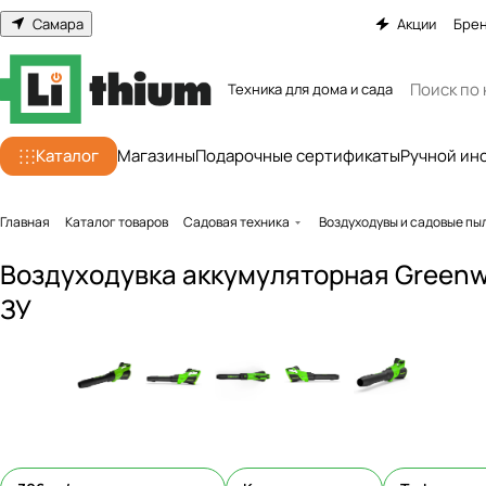
Самара
Акции
Бре
Техника для дома и сада
Каталог
Магазины
Подарочные сертификаты
Ручной ин
Главная
Каталог товаров
Садовая техника
Воздуходувы и садовые п
Воздуходувка аккумуляторная Greenwo
ЗУ