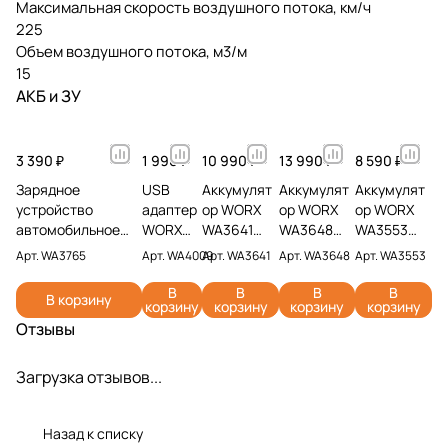
Максимальная скорость воздушного потока, км/ч
225
Объем воздушного потока, м3/м
15
АКБ и ЗУ
3 390 ₽
1 990 ₽
10 990 ₽
13 990 ₽
8 590 ₽
Зарядное
USB
Аккумулят
Аккумулят
Аккумулят
устройство
адаптер
ор WORX
ор WORX
ор WORX
автомобильное
WORX
WA3641
WA3648
WA3553
WORX WA3765 20V
WA4009
20V 6Ач
20V 8Ач
20V 4Ач
Арт.
WA3765
Арт.
WA4009
Арт.
WA3641
Арт.
WA3648
Арт.
WA3553
2А
В
В
В
В
В корзину
корзину
корзину
корзину
корзину
Отзывы
Загрузка отзывов...
Назад к списку