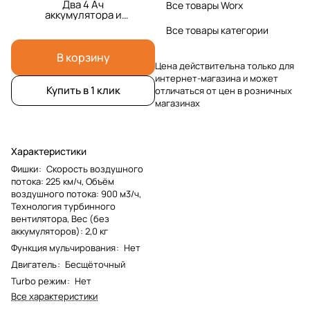
Два 4 Ач
Все товары Worx
аккумулятора и
двойная 2А зарядка
Все товары категории
В корзину
Цена действительна только для
интернет-магазина и может
Купить в 1 клик
отличаться от цен в розничных
магазинах
Характеристики
Фишки
:
Скорость воздушного
потока: 225 км/ч, Объём
воздушного потока: 900 м3/ч,
Технология турбинного
вентилятора, Вес (без
аккумуляторов): 2,0 кг
Функция мульчирования
:
Нет
Двигатель
:
Бесщёточный
Turbo режим
:
Нет
Все характеристики