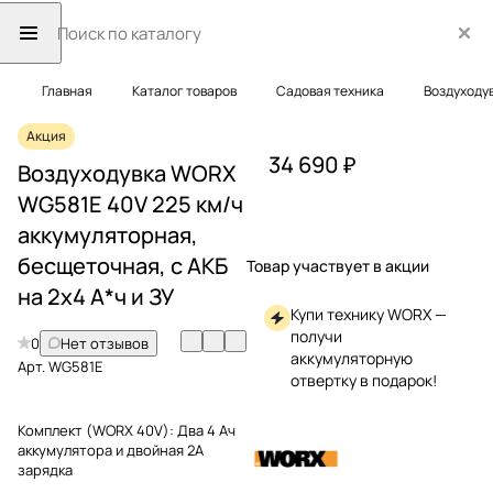
Главная
Каталог товаров
Садовая техника
Воздуходу
Акция
34 690 ₽
Воздуходувка WORX
WG581E 40V 225 км/ч
аккумуляторная,
бесщеточная, с АКБ
Товар участвует в акции
на 2х4 А*ч и ЗУ
Купи технику WORX —
получи
0
Нет отзывов
аккумуляторную
Арт.
WG581E
отвертку в подарок!
Комплект (WORX 40V):
Два 4 Ач
аккумулятора и двойная 2А
зарядка