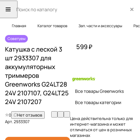
Главная
Каталог товаров
Зап. части и аксессуары
Рас
Советуем
599 ₽
Катушка с леской 3
шт 2933307 для
аккумуляторных
триммеров
Greenworks G24LT28
Все товары Greenworks
24V 2107107, G24LT25
24V 2107207
Все товары категории
0
Нет отзывов
Цена действительна только для
Арт.
2933307
интернет-магазина и может
отличаться от цен в розничных
магазинах