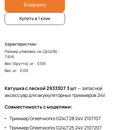
В корзину
Купить в 1 клик
Характеристики
Размер упаковки, см (Д/Ш/В)
:
7/6/6
Вес (брутто), кг
:
0.105
Вес, кг
:
0.09
Катушка с леской 2933307 3 шт
— запасной
аксессуар для акумуляторных триммеров 24V.
Совместимость с моделями:
Триммер Greenworks G24LT28 24V 2107107
Триммер Greenworks G24LT25 24V 2107207