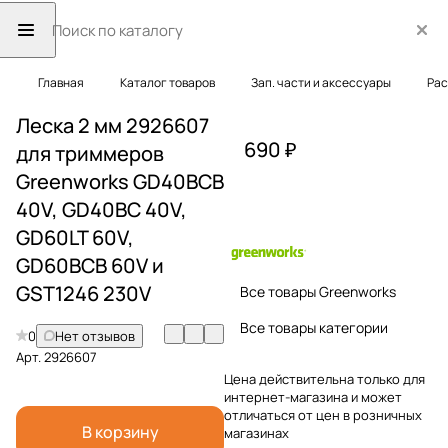
Главная
Каталог товаров
Зап. части и аксессуары
Рас
Леска 2 мм 2926607
690 ₽
для триммеров
Greenworks GD40BCB
40V, GD40BC 40V,
GD60LT 60V,
GD60BCB 60V и
GST1246 230V
Все товары Greenworks
Все товары категории
0
Нет отзывов
Арт.
2926607
Цена действительна только для
интернет-магазина и может
отличаться от цен в розничных
В корзину
магазинах