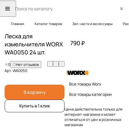
Главная
Каталог товаров
Зап. части и аксессуары
Рас
Леска для
790 ₽
измельчителя WORX
WA0050 24 шт.
0
Нет отзывов
Арт.
WA0050
Все товары Worx
В корзину
Все товары категории
Купить в 1 клик
Цена действительна только для
интернет-магазина и может
отличаться от цен в розничных
магазинах