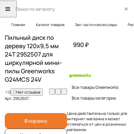
Главная
Каталог товаров
Зап. части и аксессуары
Рас
Пильный диск по
990 ₽
дереву 120х9,5 мм
24T 2952507 для
циркулярной мини-
пилы Greenworks
G24MCS 24V
Все товары Greenworks
0
Нет отзывов
Все товары категории
Арт.
2952507
Цена действительна только для
интернет-магазина и может
В корзину
отличаться от цен в розничных
магазинах