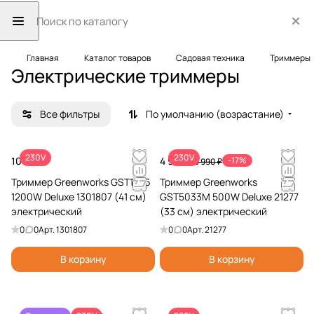
Главная
Каталог товаров
Садовая техника
Триммеры
Электрические триммеры
Все фильтры
По умолчанию (возрастание)
230V
230V
10 990 ₽
4 990 ₽
-17%
5 990 ₽
Триммер Greenworks GST1246
Триммер Greenworks
1200W Deluxe 1301807 (41 см)
GST5033M 500W Deluxe 21277
электрический
(33 см) электрический
0
0
Арт.
1301807
0
0
Арт.
21277
В корзину
В корзину