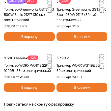
Советуем
230V
230V
3 990 ₽
-33%
2 990 ₽
5 990 ₽
Триммер Greenworks GST5033
Триммер Greenworks GST2830
500W Basic 21217 (30 см)
Start 280W 21117 (30 см)
электрический
электрический
0
0
Арт.
21217
0
0
Арт.
21117
В корзину
В корзину
9 390 ₽
-12%
6 390 ₽
10 690 ₽
Триммер WORX WG111E 220V
Триммер WORX WG119E 550Вт
1000Вт 38см электрический
30см электрический
0
0
Арт.
WG111E
0
0
Арт.
WG119E
В корзину
В корзину
Подписаться
на скрытую распродажу